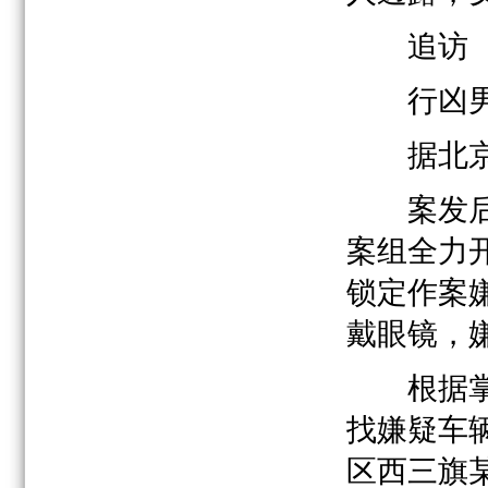
追访
行凶男
据北京警
案发后，
案组全力
锁定作案嫌
戴眼镜，
根据掌握
找嫌疑车
区西三旗某