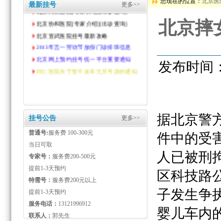
您现在的位置：
北京医
最新挂号
更多>>
北京宣武医院挂号最新攻略
2013年五一劳动节放假门诊排班信息
北京摔
北京网上预约挂号统一平台重要通知
同仁医院关于暂不发布元旦号源的通知
发布时间： 2
据北京警
挂号公告
更多>>
普通号:
服务费 100-300元
件中的受
当日可取
人已被刑拘
专家号：
服务费200-500元
提前1-3天预约
区科技路
特需号：
服务费200元以上
子发生争
提前1-3天预约
服务电话：
13121996912
婴儿车内
联系人：
郭先生